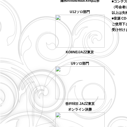
陽和/soul&waacking山形
■コンテ
（司会者
U12ソロ部門
以上は失
■音源
CD
ご使用下
受け付け
KO8NE/JAZZ東京
U9ソロ部門
杏/FREE JAZZ東京
オンライン決勝