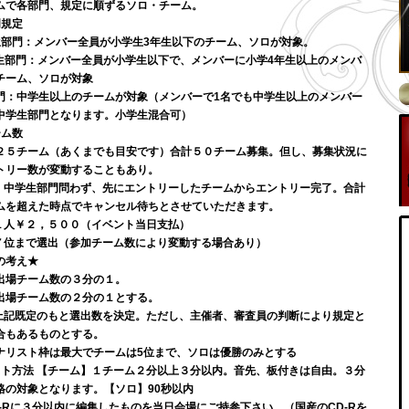
ムで各部門、規定に順ずるソロ・チーム。
門規定
生部門：
メンバー全員が小学生3年生以下のチーム、ソロが対象。
生部門：
メンバー全員が小学生以下で、メンバーに小学4年生以上のメンバ
チーム、ソロが対象
門：
中学生以上のチームが対象（メンバーで1名でも中学生以上のメンバー
中学生部門となります。小学生混合可）
ーム数
２５チーム（あくまでも目安です）合計５０チーム募集。但し、募集状況に
トリー数が変動することもあり。
、中学生部門問わず、先にエントリーしたチームからエントリー完了。合計
ムを超えた時点でキャンセル待ちとさせていただきます。
１人￥２，５００（イベント当日支払）
７位まで選出（参加チーム数により変動する場合あり）
の考え★
出場チーム数の３分の１。
出場チーム数の２分の１とする。
上記既定のもと選出数を決定。ただし、主催者、審査員の判断により規定と
合もあるものとする。
ナリスト枠は最大でチームは5位まで、ソロは優勝のみとする
スト方法
【チーム】１チーム２分以上３分以内。音先、板付きは自由。３分
格の対象となります。【ソロ】90秒以内
-Rに３分以内に編集したものを当日会場にご持参下さい。（国産のCD-Rを