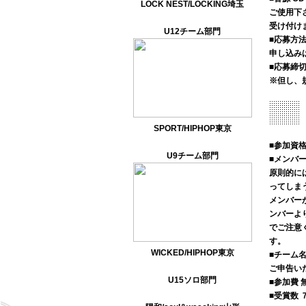
LOCK NEST/LOCKING埼玉
ご使用下
受け付け
U12チーム部門
■応募方
申し込み
■応募締
※但し、
SPORT/HIPHOP東京
■参加資
U9チーム部門
■メンバ
原則的に
ってしま
メンバー
ンバーよ
でご注意
す。
WICKED/HIPHOP東京
■チーム
ご申告い
U15ソロ部門
■参加費
■受賞数