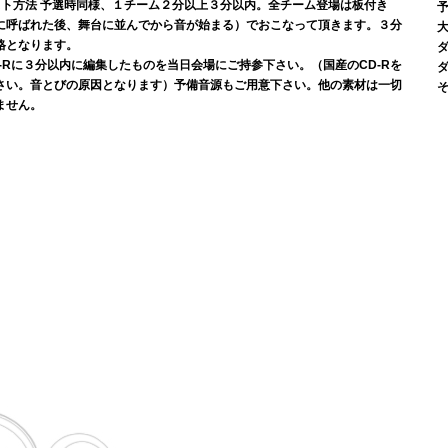
スト方法
予選時同様、１チーム２分以上３分以内。全チーム登場は板付き
予
に呼ばれた後、舞台に並んでから音が始まる）でおこなって頂きます。３分
格となります。
-Rに３分以内に編集したものを当日会場にご持参下さい。（国産のCD-Rを
さい。音とびの原因となります）予備音源もご用意下さい。他の素材は一切
ません。