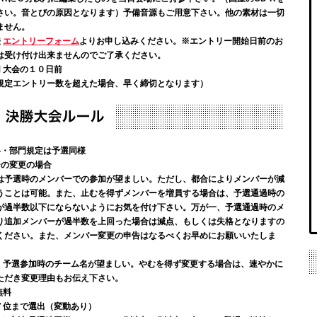
さい。音とびの原因となります）予備音源もご用意下さい。他の素材は一切
ません。
法
エントリーフォーム
よりお申し込みください。※エントリー開始日前のお
は受け付け出来ませんのでご了承ください。
切
大会の１０日前
規定エントリー数を超えた場合、早く締切となります）
格・部門規定は予選同様
ーの変更の場合
は予選時のメンバーでの参加が望ましい。ただし、都合によりメンバーが減
うことは可能。また、止むを得ずメンバーを増員する場合は、予選通過時の
が過半数以下にならないようにお気を付け下さい。万が一、予選通過時のメ
り追加メンバーが過半数を上回った場合は減点、もしくは失格となりますの
ください。また、メンバー変更の申告はなるべくお早めにお願いいたしま
名
予選参加時のチーム名が望ましい。やむを得ず変更する場合は、速やかに
ただき変更理由もお伝え下さい。
無料
７位まで選出（変動あり）