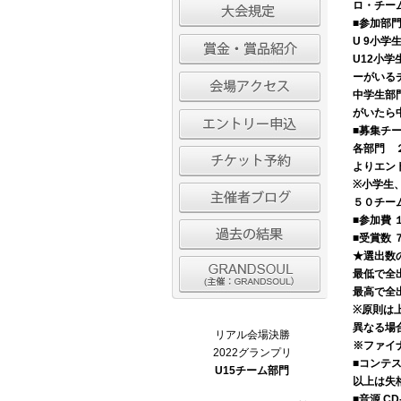
ロ・チー
■参加部
U 9小学
U12小学
ーがいる
中学生部
がいたら
■募集チ
各部門 
よりエン
※小学生
５０チー
■参加費
■受賞数
★選出数
最低で全
最高で全
※原則は
異なる場
リアル会場決勝
※ファイ
2022グランプリ
■コンテ
U15チーム部門
以上は失
■音源
CD